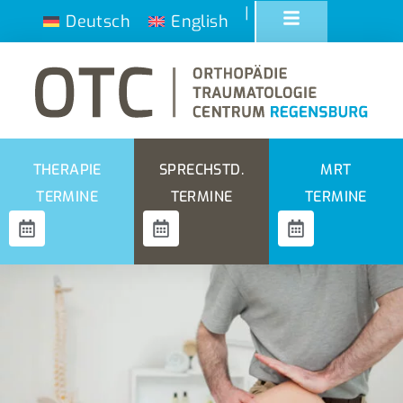
|
Deutsch
English
THERAPIE
SPRECHSTD.
MRT
TERMINE
TERMINE
TERMINE