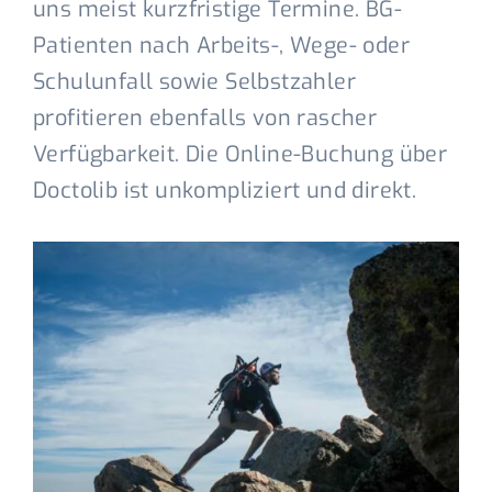
uns meist kurzfristige Termine. BG-
Patienten nach Arbeits-, Wege- oder
Schulunfall sowie Selbstzahler
profitieren ebenfalls von rascher
Verfügbarkeit. Die Online-Buchung über
Doctolib ist unkompliziert und direkt.