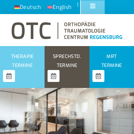
|
Deutsch
English
THERAPIE
SPRECHSTD.
MRT
TERMINE
TERMINE
TERMINE