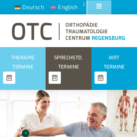
|
Deutsch
English
THERAPIE
SPRECHSTD.
MRT
TERMINE
TERMINE
TERMINE